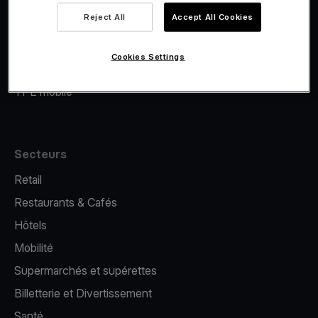
Viva.com Account
Reject All
Accept All Cookies
Financement Viva.com
E-Reporting
Cookies Settings
Émission de cartes
TPE mobile
Secteurs
Retail
Restaurants & Cafés
Hôtels
Mobilité
Supermarchés et supérettes
Billetterie et Divertissement
Santé