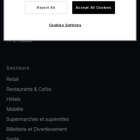
Viva.com Account
Reject All
Accept All Cookies
Financement Viva.com
E-Reporting
Cookies Settings
Émission de cartes
TPE mobile
Secteurs
Retail
Restaurants & Cafés
Hôtels
Mobilité
Supermarchés et supérettes
Billetterie et Divertissement
Santé