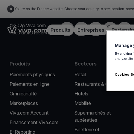
You're on the France website. Choose your country to see location-spec
©2026 Viva.com
Facebook
X
LinkedIn
Instagram
YouT
Link to the homepage
Produits
Entreprises
Partenair
Tous droits réservés
Manage y
By clicking 
analyze site
Produits
Secteurs
Paiements physiques
Retail
Cookies S
Paiements en ligne
Restaurants & Cafés
Omnicanalité
Hôtels
Marketplaces
Mobilité
Viva.com Account
Supermarchés et
supérettes
Financement Viva.com
Billetterie et
E-Reporting