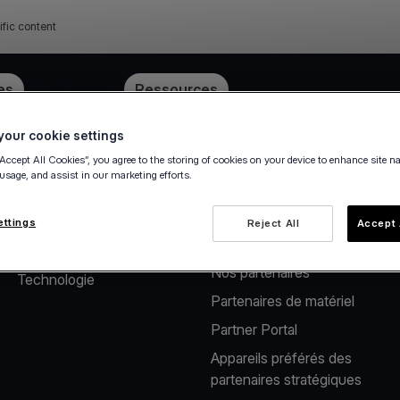
ific content
ube
es
Tarification
Ressources
our cookie settings
“Accept All Cookies”, you agree to the storing of cookies on your device to enhance site n
 usage, and assist in our marketing efforts.
À propos de nous
Solutions pour
partenaires
Notre société
ettings
Reject All
Accept 
Solutions pour éditeurs​
Carrières
Nos partenaires​
Technologie
Partenaires de matériel
Partner Portal
Appareils préférés des
partenaires stratégiques