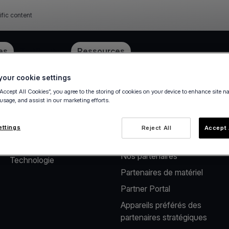
ific content
ube
es
Tarification
Ressources
our cookie settings
“Accept All Cookies”, you agree to the storing of cookies on your device to enhance site n
 usage, and assist in our marketing efforts.
À propos de nous
Solutions pour
partenaires
Notre société
ettings
Reject All
Accept 
Solutions pour éditeurs​
Carrières
Nos partenaires​
Technologie
Partenaires de matériel
Partner Portal
Appareils préférés des
partenaires stratégiques