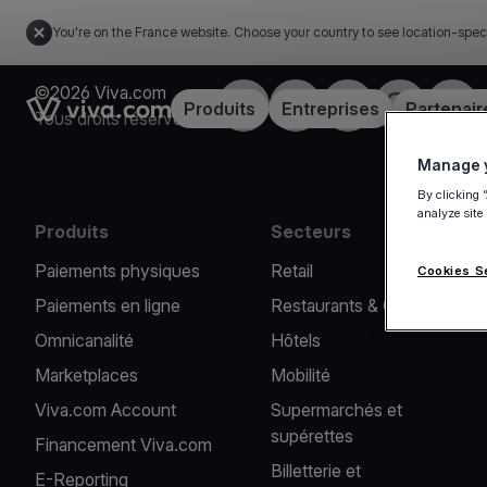
You're on the France website. Choose your country to see location-spec
©2026 Viva.com
Facebook
X
LinkedIn
Instagram
YouT
Link to the homepage
Produits
Entreprises
Partenair
Tous droits réservés
Manage y
By clicking 
analyze site
Produits
Secteurs
Paiements physiques
Retail
Cookies S
Paiements en ligne
Restaurants & Cafés
Omnicanalité
Hôtels
Marketplaces
Mobilité
Viva.com Account
Supermarchés et
supérettes
Financement Viva.com
Billetterie et
E-Reporting