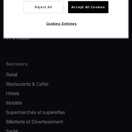
Viva.com Account
Reject All
Accept All Cookies
Financement Viva.com
E-Reporting
Cookies Settings
Émission de cartes
TPE mobile
Secteurs
Retail
Restaurants & Cafés
Hôtels
Mobilité
Supermarchés et supérettes
Billetterie et Divertissement
Santé