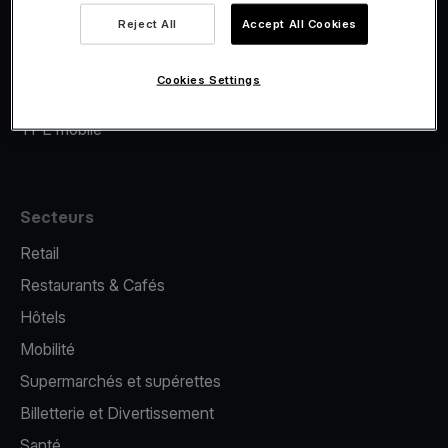
Viva.com Account
Reject All
Accept All Cookies
Financement Viva.com
E-Reporting
Cookies Settings
Émission de cartes
TPE mobile
Secteurs
Retail
Restaurants & Cafés
Hôtels
Mobilité
Supermarchés et supérettes
Billetterie et Divertissement
Santé