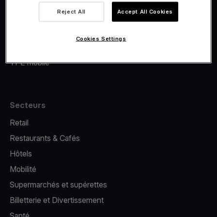
Viva.com Account
Reject All
Accept All Cookies
Financement Viva.com
E-Reporting
Cookies Settings
Émission de cartes
TPE mobile
Secteurs
Retail
Restaurants & Cafés
Hôtels
Mobilité
Supermarchés et supérettes
Billetterie et Divertissement
Santé