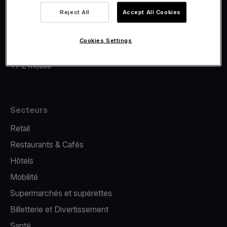
Viva.com Account
Reject All
Accept All Cookies
Financement Viva.com
E-Reporting
Cookies Settings
Émission de cartes
TPE mobile
Secteurs
Retail
Restaurants & Cafés
Hôtels
Mobilité
Supermarchés et supérettes
Billetterie et Divertissement
Santé