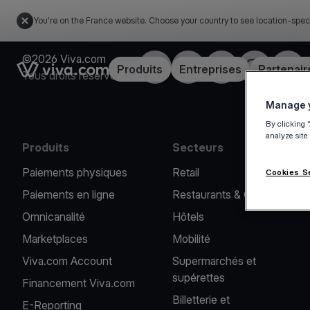
You're on the France website. Choose your country to see location-spec
©2026 Viva.com
Facebook
X
LinkedIn
Instagram
YouT
Link to the homepage
Produits
Entreprises
Partenair
Tous droits réservés
Manage y
By clicking 
analyze site
Produits
Secteurs
Paiements physiques
Retail
Cookies S
Paiements en ligne
Restaurants & Cafés
Omnicanalité
Hôtels
Marketplaces
Mobilité
Viva.com Account
Supermarchés et
supérettes
Financement Viva.com
Billetterie et
E-Reporting