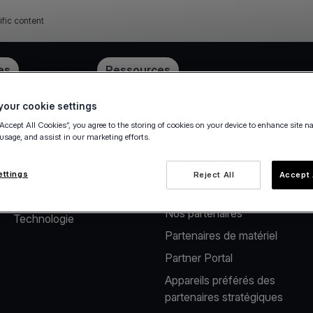
ific content
ube
es
Tarification
Ressources
our cookie settings
“Accept All Cookies”, you agree to the storing of cookies on your device to enhance site n
 usage, and assist in our marketing efforts.
À propos de nous
Solutions pour
partenaires
Notre société
ettings
Reject All
Accept 
Solutions pour éditeurs​
Carrières
Nos partenaires​
Technologie
Partenaires de matériel
Partner Portal
Appareils préférés des
partenaires stratégiques