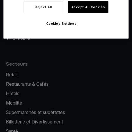
Viva.com Account
Reject All
Accept All Cookies
Financement Viva.com
E-Reporting
Cookies Settings
Émission de cartes
TPE mobile
Secteurs
Retail
Restaurants & Cafés
Hôtels
Mobilité
Supermarchés et supérettes
Billetterie et Divertissement
Santé