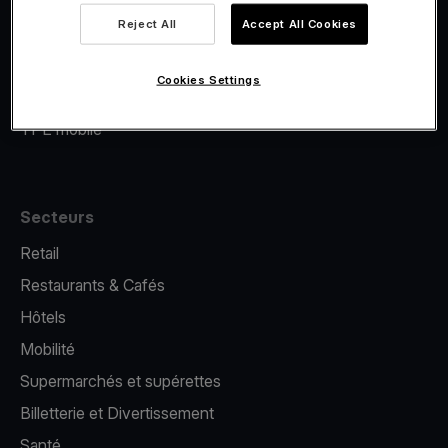
Viva.com Account
Reject All
Accept All Cookies
Financement Viva.com
E-Reporting
Cookies Settings
Émission de cartes
TPE mobile
Secteurs
Retail
Restaurants & Cafés
Hôtels
Mobilité
Supermarchés et supérettes
Billetterie et Divertissement
Santé