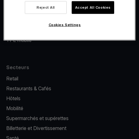
Viva.com Account
Reject All
Accept All Cookies
Financement Viva.com
E-Reporting
Cookies Settings
Émission de cartes
TPE mobile
Secteurs
Retail
Restaurants & Cafés
Hôtels
Mobilité
Supermarchés et supérettes
Billetterie et Divertissement
Santé