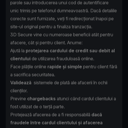
parole sau introducerea unui cod de autentificare
unic trimis pe telefonul dumneavoastră. Dacă detaliile
corecte sunt furnizate, veți fi redirecționat înapoi pe
site-ul original pentru a finaliza tranzacția.
3D Secure vine cu numeroase beneficii atât pentru
afacere, cât și pentru client. Anume:
Ajută la
protejarea cardului de credit sau debit al
clientului
de utilizarea frauduloasă online.
Face plățile online
rapide și simple
pentru client fără
a sacrifica securitatea.
Validează
sistemele de plată ale afacerii în ochii
clienților.
Previne
chargebacks
atunci când cardul clientului a
fost utilizat de o terță parte.
Protejează afacerea de a fi responsabilă
dacă
fraudele între cardul clientului și afacerea