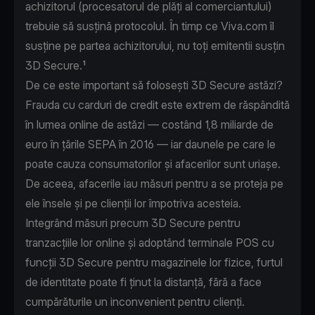
achizitorul (procesatorul de plăți al comerciantului)
trebuie să susțină protocolul. În timp ce Viva.com îl
susține pe partea achizitorului, nu toți emitentii susțin
3D Secure.¹
De ce este important să folosești 3D Secure astăzi?
Frauda cu carduri de credit este extrem de răspândită
în lumea online de astăzi — costând
1,8 miliarde de
euro în țările SEPA
în 2016 — iar daunele pe care le
poate cauza consumatorilor și afacerilor sunt uriașe.
De aceea, afacerile iau măsuri pentru a se proteja pe
ele însele și pe clienții lor împotriva acesteia.
Integrând măsuri precum 3D Secure pentru
tranzacțiile lor online și adoptând terminale POS cu
funcții 3D Secure pentru magazinele lor fizice, furtul
de identitate poate fi ținut la distanță, fără a face
cumpărăturile un inconvenient pentru clienți.