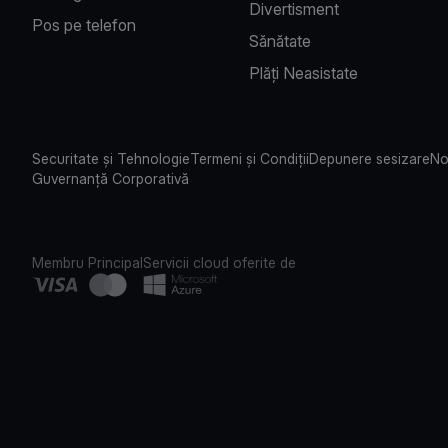
Divertisment
Pos pe telefon
Sănătate
Plăți Neasistate
Securitate și Tehnologie
Termeni și Condiții
Depunere sesizare
No
Guvernanță Corporativă
Membru Principal
Servicii cloud oferite de