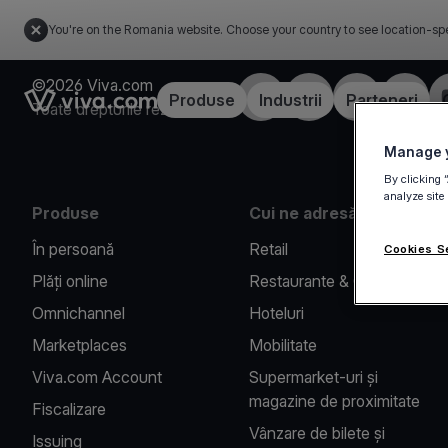
You're on the Romania website. Choose your country to see location-spe
©2026 Viva.com
Facebook
X
LinkedIn
Instagr
Link to the homepage
Produse
Industrii
Parteneri
Toate drepturile rezervate
Manage y
By clicking 
analyze site
Produse
Cui ne adresăm
În persoană
Retail
Cookies S
Plăți online
Restaurante & Cafenele
Omnichannel
Hoteluri
Marketplaces
Mobilitate
Viva.com Account
Supermarket-uri și
magazine de proximitate
Fiscalizare
Vânzare de bilete și
Issuing