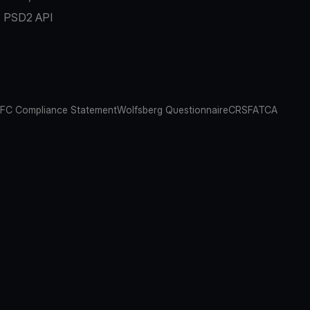
PSD2 API
FC Compliance Statement
Wolfsberg Questionnaire
CRS
FATCA