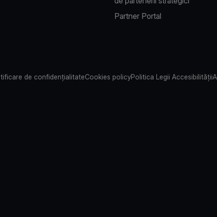
de partenerii strategici
Partner Portal
tificare de confidențialitate
Cookies policy
Politica Legii Accesibilității
A