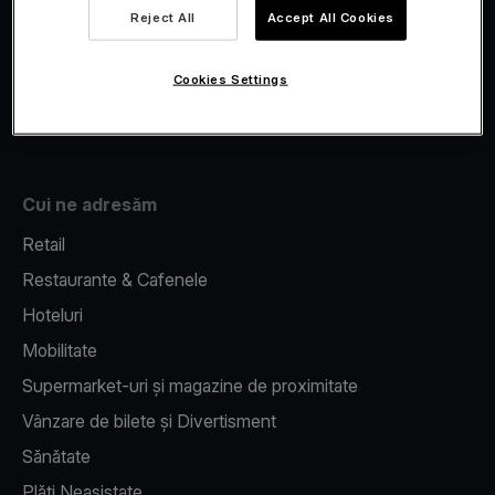
Viva.com Account
Reject All
Accept All Cookies
Fiscalizare
Issuing
Cookies Settings
Pos pe telefon
Cui ne adresăm
Retail
Restaurante & Cafenele
Hoteluri
Mobilitate
Supermarket-uri și magazine de proximitate
Vânzare de bilete și Divertisment
Sănătate
Plăți Neasistate