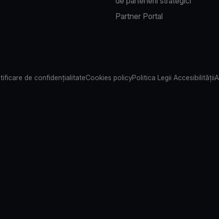
de partenerii strategici
Partner Portal
tificare de confidențialitate
Cookies policy
Politica Legii Accesibilității
A