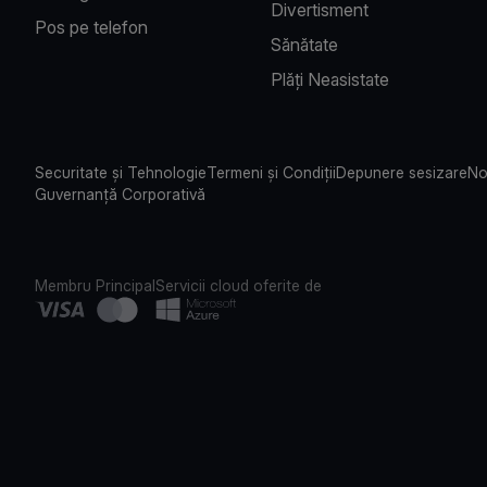
Divertisment
Pos pe telefon
Sănătate
Plăți Neasistate
Securitate și Tehnologie
Termeni și Condiții
Depunere sesizare
No
Guvernanță Corporativă
Membru Principal
Servicii cloud oferite de