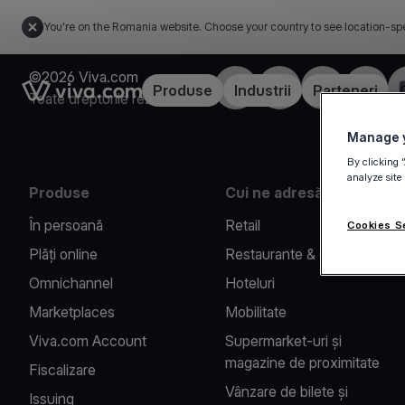
You're on the Romania website. Choose your country to see location-spe
©2026 Viva.com
Facebook
X
LinkedIn
Instagr
Link to the homepage
Produse
Industrii
Parteneri
Toate drepturile rezervate
Manage y
By clicking 
analyze site
Produse
Cui ne adresăm
În persoană
Retail
Cookies S
Plăți online
Restaurante & Cafenele
Omnichannel
Hoteluri
Marketplaces
Mobilitate
Viva.com Account
Supermarket-uri și
magazine de proximitate
Fiscalizare
Vânzare de bilete și
Issuing