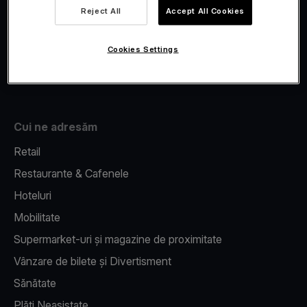
Viva.com Account
Reject All
Accept All Cookies
Fiscalizare
Issuing
Cookies Settings
Pos pe telefon
Cui ne adresăm
Retail
Restaurante & Cafenele
Hoteluri
Mobilitate
Supermarket-uri și magazine de proximitate
Vânzare de bilete și Divertisment
Sănătate
Plăți Neasistate