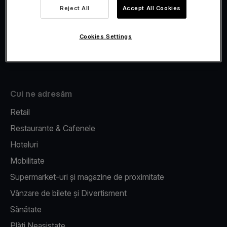
Viva.com Account
Reject All
Accept All Cookies
Fiscalizare
Issuing
Cookies Settings
Pos pe telefon
Cui ne adresăm
Retail
Restaurante & Cafenele
Hoteluri
Mobilitate
Supermarket-uri și magazine de proximitate
Vânzare de bilete și Divertisment
Sănătate
Plăți Neasistate