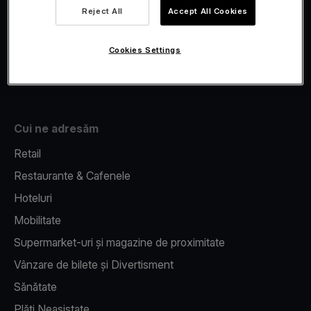
Viva.com Account
Reject All
Accept All Cookies
Fiscalizare
Issuing
Cookies Settings
Pos pe telefon
Cui ne adresăm
Retail
Restaurante & Cafenele
Hoteluri
Mobilitate
Supermarket-uri și magazine de proximitate
Vânzare de bilete și Divertisment
Sănătate
Plăți Neasistate