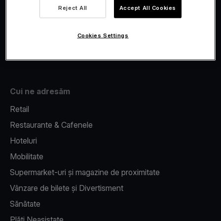
Viva.com Account
Reject All
Accept All Cookies
Fiscalizare
Issuing
Cookies Settings
Pos pe telefon
Cui ne adresăm
Retail
Restaurante & Cafenele
Hoteluri
Mobilitate
Supermarket-uri și magazine de proximitate
Vânzare de bilete și Divertisment
Sănătate
Plăți Neasistate