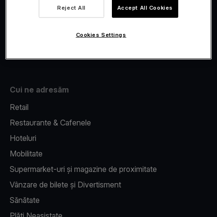
Viva.com Account
Reject All
Accept All Cookies
Fiscalizare
Issuing
Cookies Settings
Pos pe telefon
Cui ne adresăm
Retail
Restaurante & Cafenele
Hoteluri
Mobilitate
Supermarket-uri și magazine de proximitate
Vânzare de bilete și Divertisment
Sănătate
Plăți Neasistate