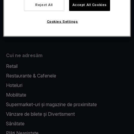
Viva.com Account
Reject All
Accept All Cookies
Fiscalizare
Issuing
Cookies Settings
Pos pe telefon
Cui ne adresăm
Retail
Restaurante & Cafenele
Hoteluri
Mobilitate
Supermarket-uri și magazine de proximitate
Vânzare de bilete și Divertisment
Sănătate
Plăți Neasistate