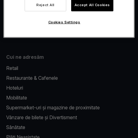
Viva.com Account
Reject All
Accept All Cookies
Fiscalizare
Issuing
Cookies Settings
Pos pe telefon
Cui ne adresăm
Retail
Restaurante & Cafenele
Hoteluri
Mobilitate
Supermarket-uri și magazine de proximitate
Vânzare de bilete și Divertisment
Sănătate
Plăți Neasistate