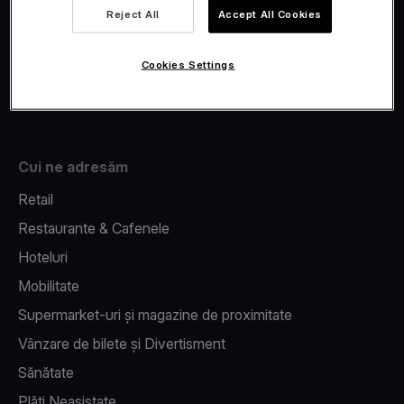
Viva.com Account
Reject All
Accept All Cookies
Fiscalizare
Issuing
Cookies Settings
Pos pe telefon
Cui ne adresăm
Retail
Restaurante & Cafenele
Hoteluri
Mobilitate
Supermarket-uri și magazine de proximitate
Vânzare de bilete și Divertisment
Sănătate
Plăți Neasistate