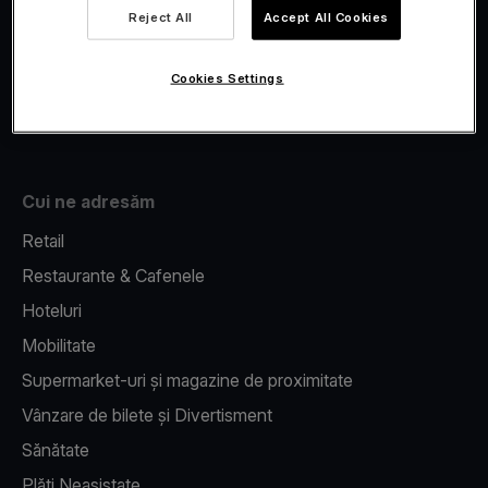
Viva.com Account
Reject All
Accept All Cookies
Fiscalizare
Issuing
Cookies Settings
Pos pe telefon
Cui ne adresăm
Retail
Restaurante & Cafenele
Hoteluri
Mobilitate
Supermarket-uri și magazine de proximitate
Vânzare de bilete și Divertisment
Sănătate
Plăți Neasistate