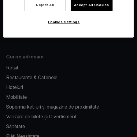
Viva.com Account
Reject All
Accept All Cookies
Fiscalizare
Issuing
Cookies Settings
Pos pe telefon
Cui ne adresăm
Retail
Restaurante & Cafenele
Hoteluri
Mobilitate
Supermarket-uri și magazine de proximitate
Vânzare de bilete și Divertisment
Sănătate
Plăți Neasistate