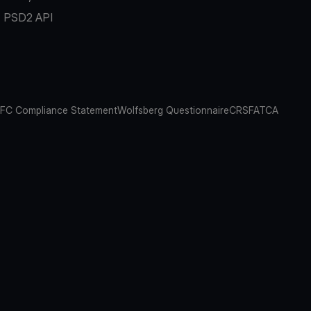
PSD2 API
FC Compliance Statement
Wolfsberg Questionnaire
CRS
FATCA