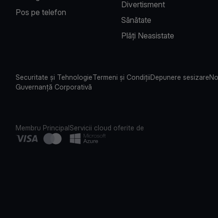
Divertisment
Pos pe telefon
Sănătate
Plăți Neasistate
Securitate și Tehnologie
Termeni și Condiții
Depunere sesizare
No
Guvernanță Corporativă
Membru Principal
Servicii cloud oferite de