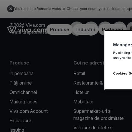
You're on the Romania website. Choose your country to see location-spe
©2026 Viva.com
Facebook
X
LinkedIn
Instagr
Link to the homepage
Produse
Industrii
Parteneri
Toate drepturile rezervate
Manage y
By clicking 
analyze site
Produse
Cui ne adresăm
În persoană
Retail
Cookies S
Plăți online
Restaurante & Cafenele
Omnichannel
Hoteluri
Marketplaces
Mobilitate
Viva.com Account
Supermarket-uri și
magazine de proximitate
Fiscalizare
Vânzare de bilete și
Issuing