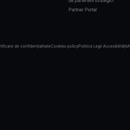
de partenerii strategici
Partner Portal
tificare de confidențialitate
Cookies policy
Politica Legii Accesibilității
A