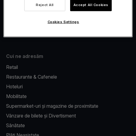
Viva.com Account
Reject All
Accept All Cookies
Fiscalizare
Issuing
Cookies Settings
Pos pe telefon
Cui ne adresăm
Retail
Restaurante & Cafenele
Hoteluri
Mobilitate
Supermarket-uri și magazine de proximitate
Vânzare de bilete și Divertisment
Sănătate
Plăți Neasistate