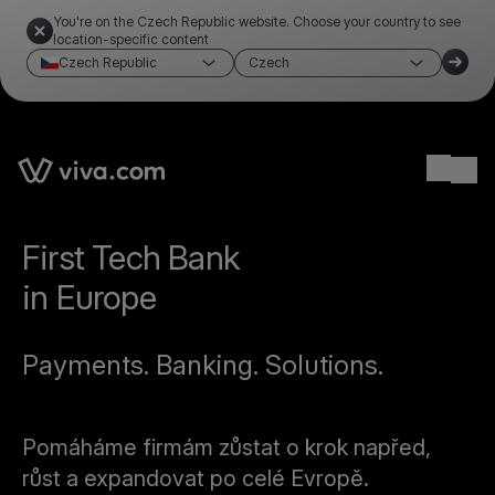
You're on the Czech Republic website. Choose your country to see
location-specific content
Czech Republic
Czech
Ope
First Tech Bank
in Europe
Payments. Banking. Solutions.
Pomáháme firmám zůstat o krok napřed,
růst a expandovat po celé Evropě.