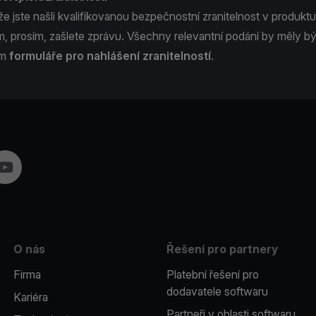
že jste našli kvalifikovanou bezpečnostní zranitelnost v produkt
, prosím, zašlete zprávu. Všechny relevantní podání by měly b
ím
formuláře pro nahlášení zranitelností
.
am
YouTube
O nás
Řešení pro partnery
Firma
Platební řešení pro
dodavatele softwaru
Kariéra
Partneři v oblasti softwaru