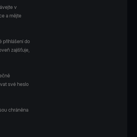
ávejte v
ce a mějte
 přihlášení do
oveň zajišťuje,
pečně
ovat své heslo
 jsou chráněna