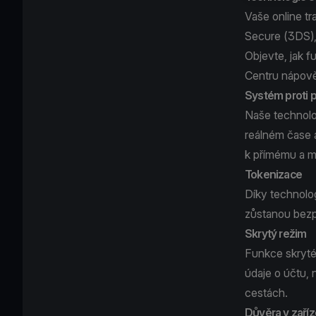
Vaše online tr
Secure (3DS), 
Objevte, jak 
Centru nápov
Systém proti 
Naše technolo
reálném čase 
k přímému a m
Tokenizace
Díky technolog
zůstanou bez
Skrytý režim
Funkce skryté
údaje o účtu, 
cestách.
Důvěra v zaříz