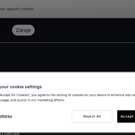
ion-specific content
eny
Zdroje
our cookie settings
“Accept All Cookies”, you agree to the storing of cookies on your device to enhance site n
 usage, and assist in our marketing efforts.
ettings
Reject All
Accept 
3D Secure