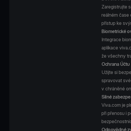
Zaregistrujte
reálném čase 
přístup ke sv
Biometrické o
Integrace bio
aplikace viva.
že všechny tr
Ochrana Účtu 
Užijte si bez
spravovat své 
v chráněné onl
Silné zabezpeč
Viva.com je pl
při přenosu i 
bezpečnostníc
Odpovědné zve