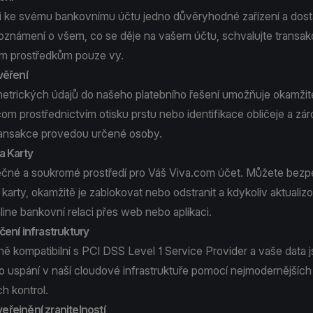
 si ke svému bankovnímu účtu jedno důvěryhodné zařízení a dost
oznámení o všem, co se děje na vašem účtu, schvalujte transak
ým prostředkům pouze vy.
věření
metrických údajů do našeho platebního řešení umožňuje okamžité
com prostřednictvím otisku prstu nebo identifikace obličeje a zár
ansakce provedou určené osoby.
a Karty
pečné a soukromé prostředí pro Váš Viva.com účet. Můžete bez
karty, okamžitě je zablokovat nebo odstranit a kdykoliv aktualiz
ine bankovní relaci přes web nebo aplikaci.
ení infrastruktury
ně kompatibilní s PCI DSS Level 1 Service Provider a vaše data
po uspání v naší cloudové infrastruktuře pomocí nejmodernějších
h kontrol.
řejnění zranitelností