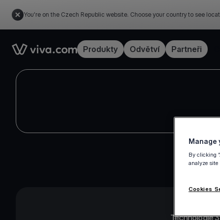
You're on the Czech Republic website. Choose your country to see locat
Link to the homepage
Produkty
Odvětví
Partneři
C
Manage y
By clicking 
analyze site
Cookies S
Technologie 