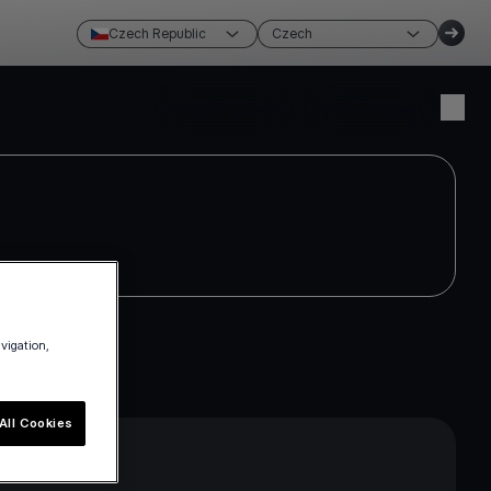
Czech Republic
Czech
Založit účet
Přihlásit se
avigation,
All Cookies