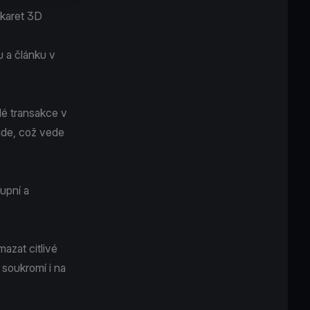
 karet 3D
 a článku v
dé transakce v
jde, což vede
tupní a
azat citlivé
 soukromí i na