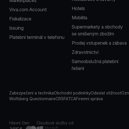
Marketplaces
Hotels
Viva.com Account
Mobilita
Fiskalizace
Supermarkety a obchody
Issuing
se smíšeným zbožím
Platební terminál v telefonu
Prodej vstupenek a zábava
Zdravotnictví
Samoobslužná platební
řešení
Zabezpečení a technika
Obchodní podmínky
Odeslat stížnost
Ozn
Wolfsberg Questionnaire
CRS
FATCA
Firemní správa
Hlavní člen
Cloudové služby od