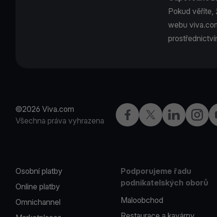
Pokud věříte, 
webu viva.com
prostřednictv
©2026 Viva.com
Facebook
X
LinkedIn
Instagr
Všechna práva vyhrazena
Osobní platby
Podporujeme řadu
podnikatelských oborů
Online platby
Maloobchod
Omnichannel
Restaurace a kavárny