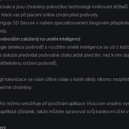
ansakce jsou chráněny pokročilou technologií ověřování držitelů
která vás při placení online chrání před podvody.
funguje 3D Secure v našem
specializovaném blogovém
příspěvku
ědy
.
podvodům založený na umělé inteligenci
gie detekce podvodů s využitím umělé inteligence se učí z kaž
a dokáže předvídat podvodné útoky ještě před tím, než k nim do
ěřitelnému snížení podvodů.
ii tokenizace se vaše citlivé údaje o kartě nikdy nikomu nezpřís
pečně chráněny.
ho režimu umožňuje při používání aplikace Viva.com snadno vym
například zůstatek, takže můžete spravovat svůj bankovní účet v
ení