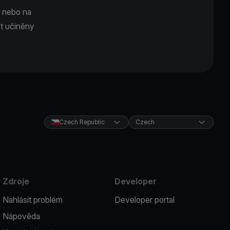
u nebo na
ýt učiněny
Czech Republic
Czech
Zdroje
Developer
Nahlásit problém
Developer portal
Nápověda