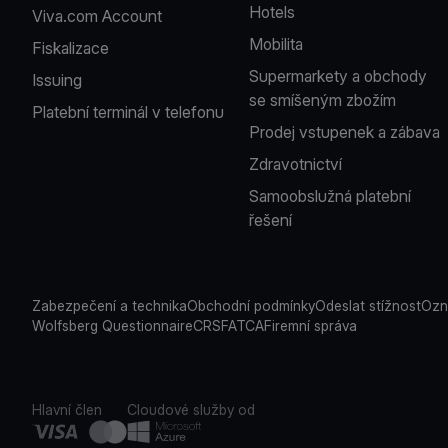
Hotels
Viva.com Account
Mobilita
Fiskalizace
Supermarkety a obchody
Issuing
se smíšeným zbožím
Platební terminál v telefonu
Prodej vstupenek a zábava
Zdravotnictví
Samoobslužná platební
řešení
Zabezpečení a technika
Obchodní podmínky
Odeslat stížnost
Ozn
Wolfsberg Questionnaire
CRS
FATCA
Firemní správa
Hlavní člen
Cloudové služby od