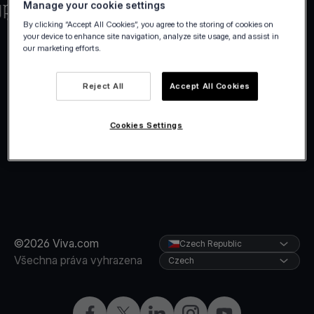
Manage your cookie settings
By clicking “Accept All Cookies”, you agree to the storing of cookies on
your device to enhance site navigation, analyze site usage, and assist in
our marketing efforts.
Reject All
Accept All Cookies
Cookies Settings
©2026 Viva.com
Czech Republic
Všechna práva vyhrazena
Czech
Facebook
X
LinkedIn
Instagram
YouTube