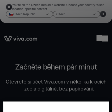
You're on the Czech Republic website. Choose your country to see
location-specific content
Czech Republic
Czech
Link to the homepage
Ope
Začněte během pár minut
Otevřete si účet Viva.com v několika krocích
— zcela digitálně, bez papírování.