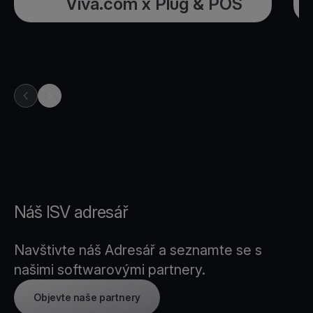
Viva.com x Plug & POS
previous item in carousel
next item in carousel
Náš ISV adresář
Navštivte náš Adresář a seznamte se s
našimi softwarovými partnery.
Objevte naše partnery