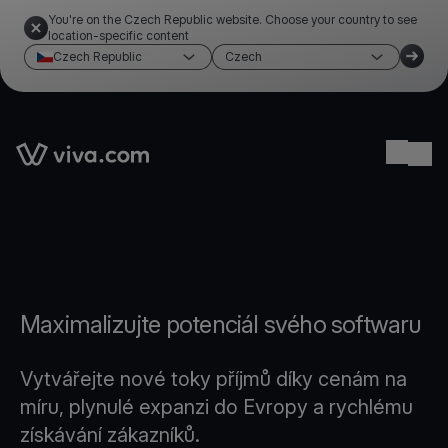
You're on the Czech Republic website. Choose your country to see
location-specific content
Czech Republic
Czech
Link to the homepage
Ope
Maximalizujte potenciál svého softwaru
Vytvářejte nové toky příjmů díky cenám na
míru, plynulé expanzi do Evropy a rychlému
získávání zákazníků.