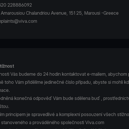
+420 228886092
 Amarousiou Chalandriou Avenue, 151 25, Marousi -Greece
plaints@viva.com
tížnost
nosti Vás budeme do 24 hodin kontaktovat e-mailem, abychom pot
mě toho Vám přidělíme jedinečné číslo případu, abyste si mohli k
mace.
dněná konečná odpověď Vám bude sdělena buď , prostřednictv
štou.
m principem je spravedlivé a komplexní posouzení všech stížnos
 stanoveného a prováděného společností Viva.com