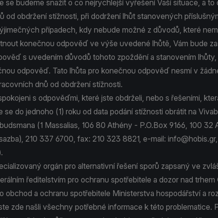
 se budeme snažit o co nejrychlejší vyřešení Vaší situace, a to 
 od obdržení stížnosti, při dodržení lhůt stanovených příslušný
výjimečných případech, kdy nebude možné z důvodů, které n
kytnout konečnou odpověď ve výše uvedené lhůtě, Vám bude za
ověď s uvedením důvodů tohoto zpoždění a stanovením lhůty, 
čnou odpověď. Tato lhůta pro konečnou odpověď nesmí v žádn
racovních dnů od obdržení stížnosti.
pokojeni s odpověďmi, které jste obdrželi, nebo s řešeními, kte
e se do jednoho (1) roku od data podání stížnosti obrátit na Viv
budsmana (1 Massalias, 106 80 Athény - P.O.Box 9166, 100 32 At
sazba), 210 337 6700, fax: 210 323 8821, e-mail:
info@hobis.gr
,
.
cializovaný orgán pro alternativní řešení sporů zapsaný ve zvláš
álním ředitelstvím pro ochranu spotřebitele a dozor nad trhem
ro obchod a ochranu spotřebitele Ministerstva hospodářství a ro
ste zde našli všechny potřebné informace k této problematice.