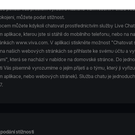
se pokusí Váš problém vyřešit a nabídne Vám řešení. Pokud vša
kojeni, můžete podat stížnost.
pcem můžete kdykoli chatovat prostřednictvím služby Live Chat
m aplikace, kterou jste si stáhli do mobilního telefonu, nebo na n
ránkách
www.viva.com
. V aplikaci stiskněte možnost "Chatovat s
 na našich webových stránkách se přihlaste ke svému účtu a v
ámi", která se nachází v nabídce na domovské stránce. Do jedn
ti Vás písemně vyrozumíme o jejím přijetí a o týmu, který ji vyřiz
ím aplikace, nebo webových stránek). Služba chatu je jednoduch
7.
podání stížnosti