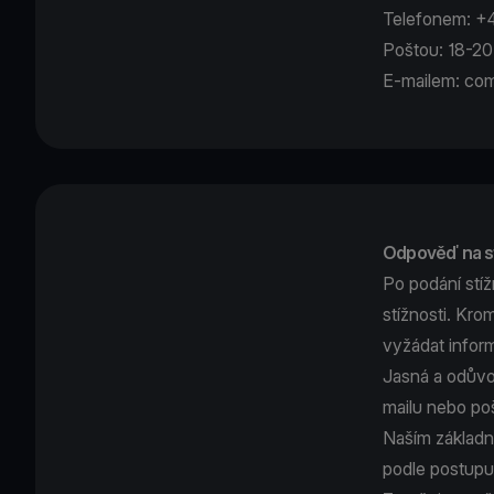
Telefonem: 
Poštou: 18-20
E-mailem:
com
Odpověď na s
Po podání stíž
stížnosti. Kro
vyžádat infor
Jasná a odůvo
mailu nebo po
Naším základní
podle postupu