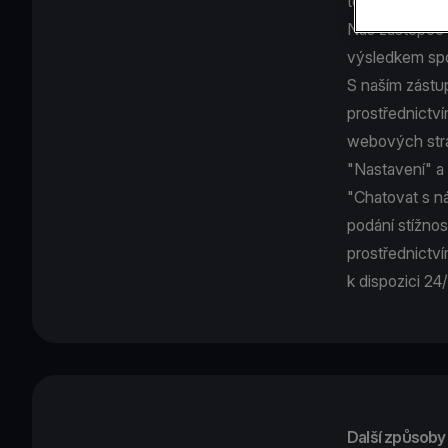
telefonu.
Náš zástupce 
výsledkem spo
S naším zástu
prostřednictví
webových st
"Nastavení" a
"Chatovat s n
podání stížnos
prostřednictv
k dispozici 24/
Další způsoby 