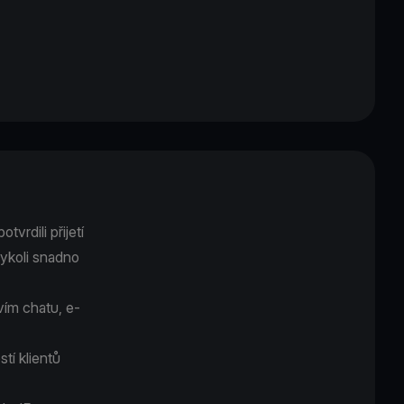
vrdili přijetí
dykoli snadno
ím chatu, e-
tí klientů