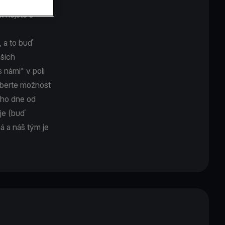
k nejste s
, a to buď
ašich
 námi" v poli
yberte možnost
oho dne od
uje (buď
á a náš tým je