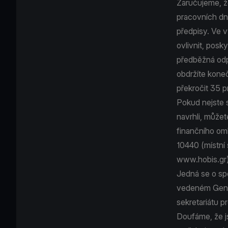
Zaručujeme, že
pracovních dnů
předpisy. Ve 
ovlivnit, pos
předběžná odp
obdržíte kone
překročit 35 p
Pokud nejste s
navrhli, můžet
finančního om
10440 (místní 
www.hobis.gr)
Jedná se o spe
vedeném Gener
sekretariátu p
Doufáme, že j