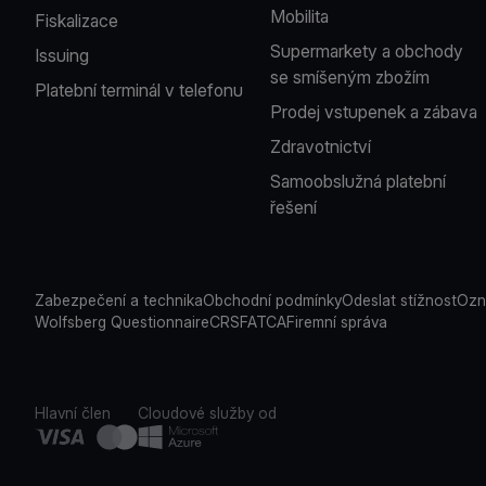
Mobilita
Fiskalizace
Supermarkety a obchody
Issuing
se smíšeným zbožím
Platební terminál v telefonu
Prodej vstupenek a zábava
Zdravotnictví
Samoobslužná platební
řešení
Zabezpečení a technika
Obchodní podmínky
Odeslat stížnost
Ozn
Wolfsberg Questionnaire
CRS
FATCA
Firemní správa
Hlavní člen
Cloudové služby od