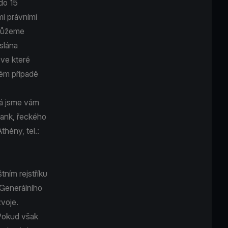
do 15
mi právními
emůžeme
slána
ve které
ém případě
rá jsme vám
abank, řeckého
hény, tel.:
tním rejstříku
 Generálního
zvoje.
 Pokud však