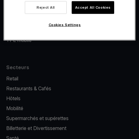
Viva.com Account
Reject All
Accept All Cookies
Financement Viva.com
E-Reporting
Cookies Settings
Émission de cartes
TPE mobile
Secteurs
Retail
Restaurants & Cafés
Hôtels
Mobilité
Supermarchés et supérettes
Billetterie et Divertissement
Santé