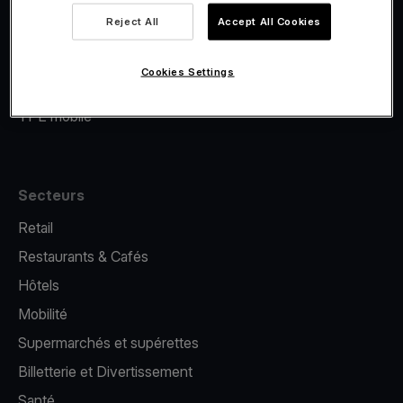
Viva.com Account
Reject All
Accept All Cookies
Financement Viva.com
E-Reporting
Cookies Settings
Émission de cartes
TPE mobile
Secteurs
Retail
Restaurants & Cafés
Hôtels
Mobilité
Supermarchés et supérettes
Billetterie et Divertissement
Santé