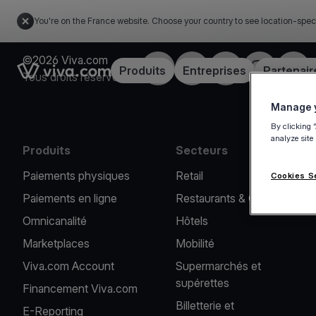
You're on the France website. Choose your country to see location-spec
©2026 Viva.com
Facebook
X
LinkedIn
Instagram
YouT
Link to the homepage
Produits
Entreprises
Partenair
Tous droits réservés
Manage y
By clicking 
analyze site
Produits
Secteurs
Paiements physiques
Retail
Cookies S
Paiements en ligne
Restaurants & Cafés
Omnicanalité
Hôtels
Marketplaces
Mobilité
Viva.com Account
Supermarchés et
supérettes
Financement Viva.com
Billetterie et
E-Reporting