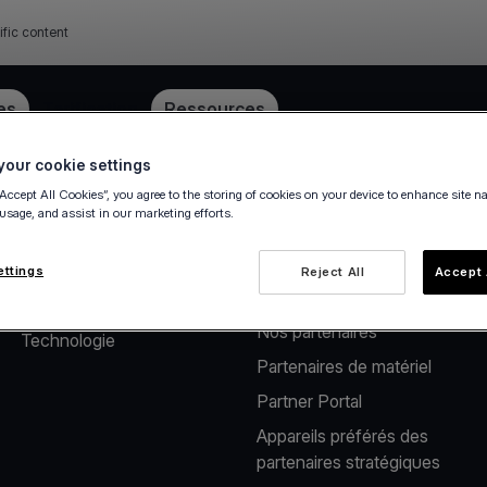
ific content
ube
es
Tarification
Ressources
our cookie settings
“Accept All Cookies”, you agree to the storing of cookies on your device to enhance site n
 usage, and assist in our marketing efforts.
À propos de nous
Solutions pour
partenaires
Notre société
ettings
Reject All
Accept 
Solutions pour éditeurs​
Carrières
Nos partenaires​
Technologie
Partenaires de matériel
Partner Portal
Appareils préférés des
partenaires stratégiques