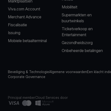
Marktplaatsen
Mobiliteit
Viva.com Account
Supermarkten en
Merchant Advance
buurtwinkels
Fiscalisatie
Ticketverkoop en
Issuing
Entertainment
Mobiele betaalterminal
Gezondheidszorg
Onbeheerde betalingen
Beveiliging & Technologie
Algemene voorwaarden
Een klacht ind
Corporate Governance
Principal member
Cloud Services door