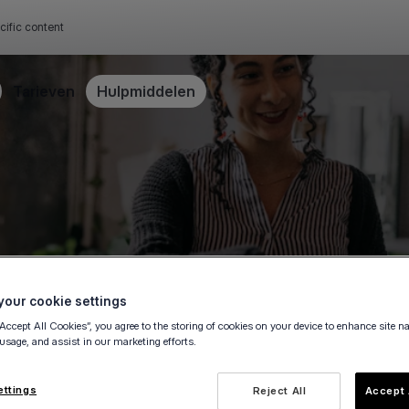
cific content
Tarieven
Hulpmiddelen
our cookie settings
“Accept All Cookies”, you agree to the storing of cookies on your device to enhance site n
 usage, and assist in our marketing efforts.
osten door uw Viva.com
ettings
Reject All
Accept 