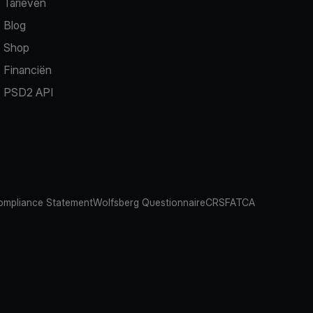
Tarieven
Blog
Shop
Financiën
PSD2 API
mpliance Statement
Wolfsberg Questionnaire
CRS
FATCA