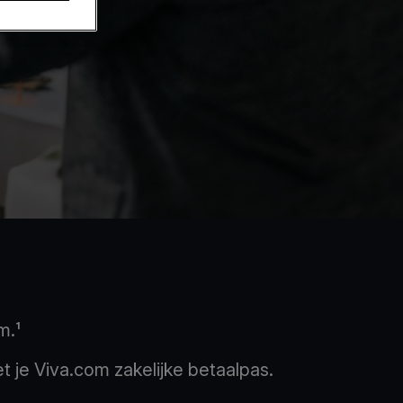
m.¹
 je Viva.com zakelijke betaalpas.