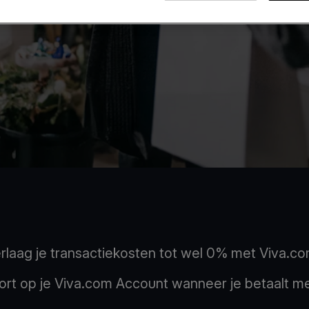
rlaag je transactiekosten tot wel 0% met Viva.co
rt op je Viva.com Account wanneer je betaalt met