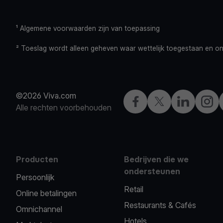
¹ Algemene voorwaarden zijn van toepassing
² Toeslag wordt alleen geheven waar wettelijk toegestaan en o
©2026 Viva.com
Facebook
X
LinkedIn
Insta
Alle rechten voorbehouden
Producten
Bedrijven die we
ondersteunen
Persoonlijk
Retail
Online betalingen
Restaurants & Cafés
Omnichannel
Hotels