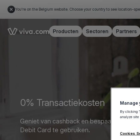
You're on the Belgium website. Choose your country to see location-spe
Link to the homepage
Producten
Sectoren
Partners
0% Transactiekosten
Manage y
By clicking 
analyze site
Geniet van cashback en bespaar op uw k
Debit Card te gebruiken.
Cookies S