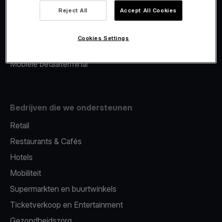
Viva.com Account
Reject All
Accept All Cookies
Merchant Advance
Fiscalisatie
Cookies Settings
Issuing
Mobiele betaalterminal
Bedrijven die we ondersteunen
Retail
Restaurants & Cafés
Hotels
Mobiliteit
Supermarkten en buurtwinkels
Ticketverkoop en Entertainment
Gezondheidszorg