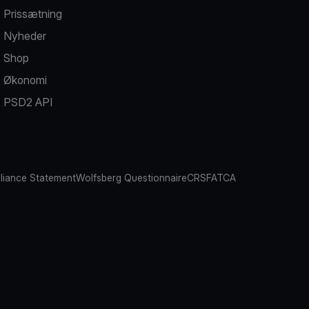
Prissætning
Nyheder
Shop
Økonomi
PSD2 API
iance Statement
Wolfsberg Questionnaire
CRS
FATCA