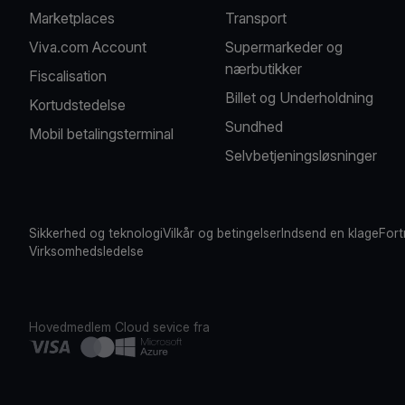
Marketplaces
Transport
Viva.com Account
Supermarkeder og
nærbutikker
Fiscalisation
Billet og Underholdning
Kortudstedelse
Sundhed
Mobil betalingsterminal
Selvbetjeningsløsninger
Sikkerhed og teknologi
Vilkår og betingelser
Indsend en klage
Fort
Virksomhedsledelse
Hovedmedlem
Cloud sevice fra