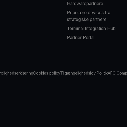
Hardwarepartnere
Populære devices fra
strategiske partnere
Terminal Integration Hub
Partner Portal
rolighedserklæring
Cookies policy
Tilgængelighedslov Politik
AFC Compl