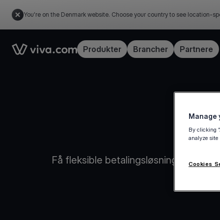
You're on the Denmark website. Choose your country to see location-sp
Link to the homepage
Produkter
Brancher
Partnere
Manage y
By clicking 
Fra 
analyze site
Få fleksible betalingsløsninger til all
Cookies S