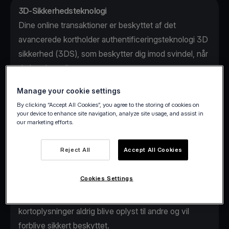
3D-Sikkerhedsteknologi
Dine online transaktioner er beskyttet af det
avancerede kortholder authentificeringsteknologi 3D
sikkerhed (3DS), som beskytter dig imod svindel, når
du betaler online.
Opdag hvordan 3D Secure fungerer i vores
Manage your cookie settings
dedikerede blogindlæg
og artikel i
Hjælpecenteret
.
By clicking “Accept All Cookies”, you agree to the storing of cookies on
AI-baseret anti-svindel system
your device to enhance site navigation, analyze site usage, and assist in
our marketing efforts.
Vores AI-baseret svindel sporingsteknologi lærer fra
hver transaktion i realtid og kan forudsige
Reject All
Accept All Cookies
svindelangreb før de sker, hvilket resulterer i direkte
og målbar reducering af svindel.
Cookies Settings
Tokenisering
Gennem tokenisering teknologien vil dine følsomme
kortoplysninger aldrig blive oplyst til andre og vil
forblive sikkert beskyttet.