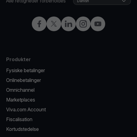
Alle rettigheder forbeholdes
Danish
Facebook
X
LinkedIn
Instagram
YouTube
Produkter
Fysiske betalinger
Onlinebetalinger
Omnichannel
Marketplaces
Viva.com Account
Fiscalisation
Kortudstedelse