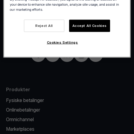
your device to enhance site navigation, analyze site usage, and assist in
our marketing efforts.
©2026 Viva.com
Denmark
Reject All
Accept All Cookies
Alle rettigheder forbeholdes
Danish
Cookies Settings
Facebook
X
LinkedIn
Instagram
YouTube
Produkter
Fysiske betalinger
Onlinebetalinger
Omnichannel
Marketplaces