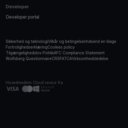
Developer
Developer portal
Sikkerhed og teknologi
Vilkår og betingelser
Indsend en klage
Fortrolighedserklæring
Cookies policy
Tilgængelighedslov Politik
AFC Compliance Statement
Wolfsberg Questionnaire
CRS
FATCA
Virksomhedsledelse
Hovedmedlem
Cloud sevice fra