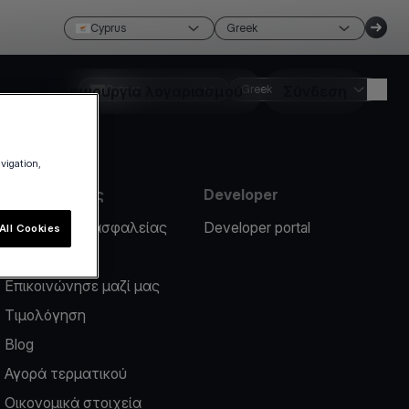
Cyprus
Greek
Δημιουργία λογαριασμού
Cyprus
Greek
Σύνδεση
avigation,
Πληροφορίες
Developer
Περιστατικό ασφαλείας
Developer portal
All Cookies
Help center
Επικοινώνησε μαζί μας
Τιμολόγηση
Blog
Αγορά τερματικού
Οικονομικά στοιχεία