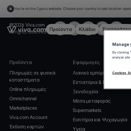
You're on the Cyprus website. Choose your country to see location-spec
©2026 Viva.com
Facebook
X
LinkedIn
Instagram
YouTub
Link to the homepage
Προϊόντα
Κλάδοι
Συνεργάτες
All rights reserved
Manage y
By clicking 
analyze site
Προϊόντα
Εφαρμογές
Πληρωμές σε φυσικά
Λιανικό εμπόριο
Cookies S
καταστήματα
Εστιατόρια & Καφέ
Online πληρωμές
Ξενοδοχεία
Omnichannel
Μέσα μεταφοράς
Marketplaces
Supermarkets
Viva.com Account
Εισιτήρια και Ψυχαγωγία
Έκδοση καρτών
Υγεία