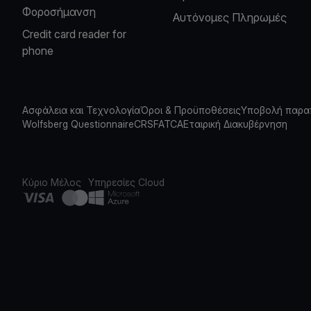
Φοροσήμανση
Αυτόνομες Πληρωμές
Credit card reader for
phone
Ασφάλεια και Τεχνολογία
Όροι & Προϋποθέσεις
Υποβολή παρα
Wolfsberg Questionnaire
CRS
FATCA
Εταιρική Διακυβέρνηση
Κύριο Μέλος
Υπηρεσίες Cloud