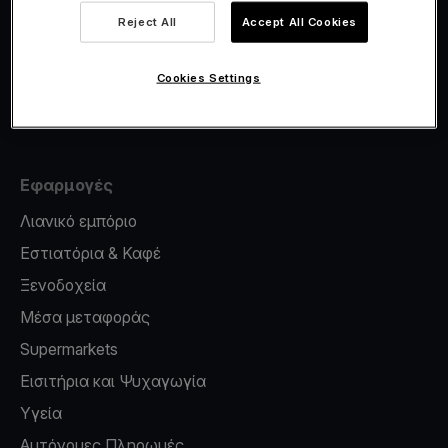
Viva.com Account
Reject All
Accept All Cookies
Έκδοση καρτών
Φοροσήμανση
Cookies Settings
Credit card reader for phone
Εφαρμογές
Λιανικό εμπόριο
Εστιατόρια & Καφέ
Ξενοδοχεία
Μέσα μεταφοράς
Supermarkets
Εισιτήρια και Ψυχαγωγία
Υγεία
Αυτόνομες Πληρωμές