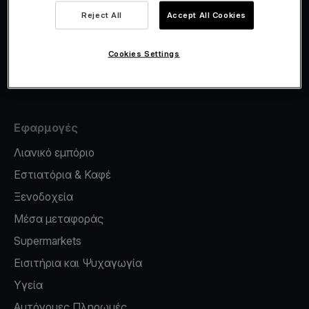
Viva.com Account
Reject All
Accept All Cookies
Έκδοση καρτών
Φοροσήμανση
Cookies Settings
Credit card reader for phone
Εφαρμογές
Λιανικό εμπόριο
Εστιατόρια & Καφέ
Ξενοδοχεία
Μέσα μεταφοράς
Supermarkets
Εισιτήρια και Ψυχαγωγία
Υγεία
Αυτόνομες Πληρωμές