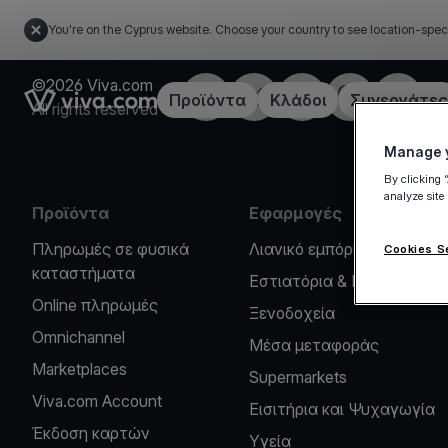
You're on the Cyprus website. Choose your country to see location-spec
©2026 Viva.com
Facebook
X
LinkedIn
Instagram
YouTub
Link to the homepage
Προϊόντα
Κλάδοι
Συνεργάτες
All rights reserved
Manage y
By clicking 
analyze site
Προϊόντα
Εφαρμογές
Πληρωμές σε φυσικά
Λιανικό εμπόριο
Cookies S
καταστήματα
Εστιατόρια & Καφέ
Online πληρωμές
Ξενοδοχεία
Omnichannel
Μέσα μεταφοράς
Marketplaces
Supermarkets
Viva.com Account
Εισιτήρια και Ψυχαγωγία
Έκδοση καρτών
Υγεία