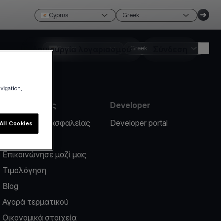
Cyprus
Greek
Δημιουργία λογαριασμού
Cyprus
Greek
Σύνδεση
avigation,
Πληροφορίες
Developer
Περιστατικό ασφαλείας
Developer portal
All Cookies
Help center
Επικοινώνησε μαζί μας
Τιμολόγηση
Blog
Αγορά τερματικού
Οικονομικά στοιχεία