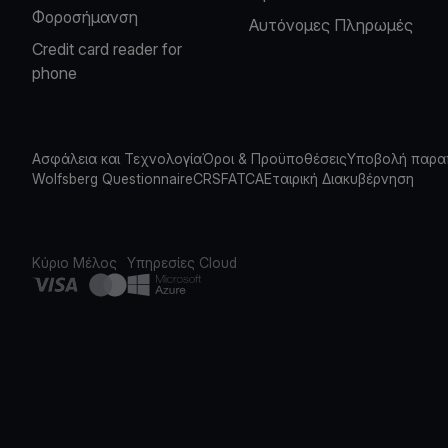
Φοροσήμανση
Αυτόνομες Πληρωμές
Credit card reader for
phone
Ασφάλεια και Τεχνολογία
Όροι & Προϋποθέσεις
Υποβολή παρα
Wolfsberg Questionnaire
CRS
FATCA
Εταιρική Διακυβέρνηση
Κύριο Μέλος
Υπηρεσίες Cloud