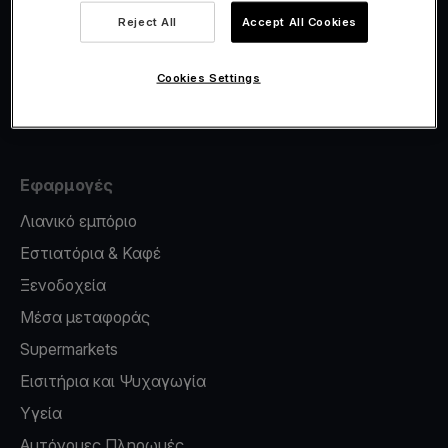
Viva.com Account
Reject All
Accept All Cookies
Έκδοση καρτών
Φοροσήμανση
Cookies Settings
Credit card reader for phone
Εφαρμογές
Λιανικό εμπόριο
Εστιατόρια & Καφέ
Ξενοδοχεία
Μέσα μεταφοράς
Supermarkets
Εισιτήρια και Ψυχαγωγία
Υγεία
Αυτόνομες Πληρωμές