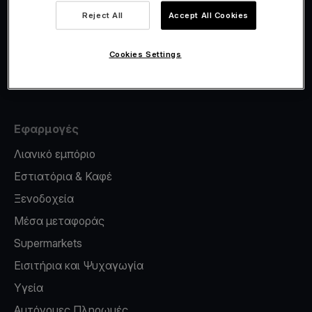
Viva.com Account
Reject All
Accept All Cookies
Έκδοση καρτών
Φοροσήμανση
Cookies Settings
Credit card reader for phone
Εφαρμογές
Λιανικό εμπόριο
Εστιατόρια & Καφέ
Ξενοδοχεία
Μέσα μεταφοράς
Supermarkets
Εισιτήρια και Ψυχαγωγία
Υγεία
Αυτόνομες Πληρωμές