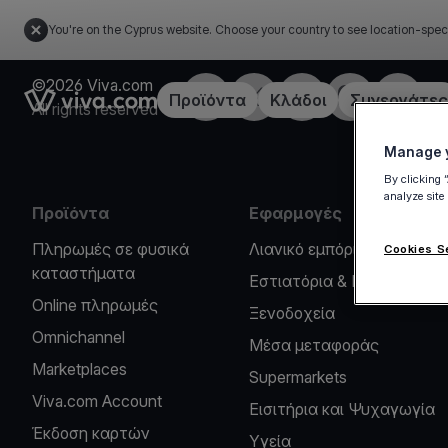
You're on the Cyprus website. Choose your country to see location-spec
©2026 Viva.com
Facebook
X
LinkedIn
Instagram
YouTub
Link to the homepage
Προϊόντα
Κλάδοι
Συνεργάτες
All rights reserved
Manage y
By clicking 
analyze site
Προϊόντα
Εφαρμογές
Πληρωμές σε φυσικά
Λιανικό εμπόριο
Cookies S
καταστήματα
Εστιατόρια & Καφέ
Online πληρωμές
Ξενοδοχεία
Omnichannel
Μέσα μεταφοράς
Marketplaces
Supermarkets
Viva.com Account
Εισιτήρια και Ψυχαγωγία
Έκδοση καρτών
Υγεία