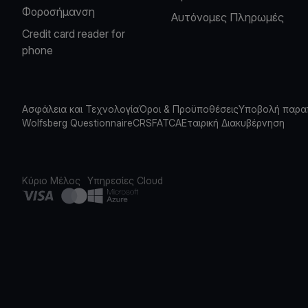
Φοροσήμανση
Αυτόνομες Πληρωμές
Credit card reader for
phone
Ασφάλεια και Τεχνολογία
Όροι & Προϋποθέσεις
Υποβολή παρα
Wolfsberg Questionnaire
CRS
FATCA
Εταιρική Διακυβέρνηση
Κύριο Μέλος
Υπηρεσίες Cloud