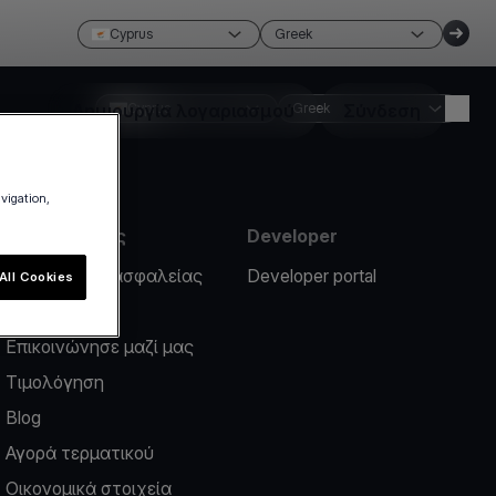
Cyprus
Greek
Δημιουργία λογαριασμού
Cyprus
Greek
Σύνδεση
avigation,
Πληροφορίες
Developer
Περιστατικό ασφαλείας
Developer portal
All Cookies
Help center
Επικοινώνησε μαζί μας
Τιμολόγηση
Blog
Αγορά τερματικού
Οικονομικά στοιχεία